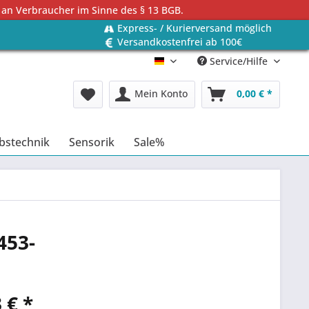
 an Verbraucher im Sinne des § 13 BGB.
Express- / Kurierversand möglich
Versandkostenfrei ab 100€
Service/Hilfe
Deutsch
Mein Konto
0,00 € *
bstechnik
Sensorik
Sale%
453-
 € *