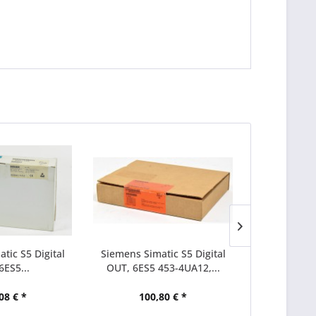
tic S5 Digital
Siemens Simatic S5 Digital
Siemens Sim
6ES5...
OUT, 6ES5 453-4UA12,...
OUT
08 € *
100,80 € *
41