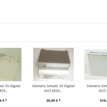
ic S5 Digital
Siemens Simatic S5 Digital
Siemens Sima
S5...
OUT,6ES5...
OUT,
9 € *
36,09 € *
310,