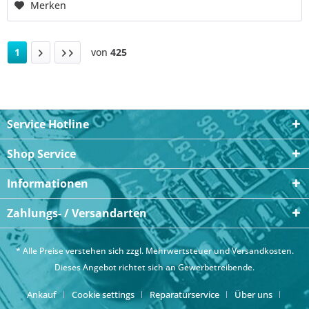
Merken
1
von
425
Service Hotline
Shop Service
Informationen
Zahlungs- / Versandarten
* Alle Preise verstehen sich zzgl. Mehrwertsteuer und
Versandkosten
.
Dieses Angebot richtet sich an Gewerbetreibende.
Ankauf
Cookie settings
Reparaturservice
Über uns