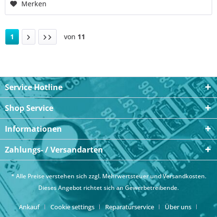
Merken
1
von
11
Service Hotline
Shop Service
Informationen
Zahlungs- / Versandarten
* Alle Preise verstehen sich zzgl. Mehrwertsteuer und
Versandkosten
.
Dieses Angebot richtet sich an Gewerbetreibende.
Ankauf
Cookie settings
Reparaturservice
Über uns