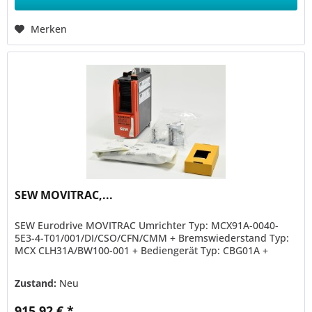
Merken
SEW MOVITRAC,...
SEW Eurodrive MOVITRAC Umrichter Typ: MCX91A-0040-
5E3-4-T01/001/DI/CSO/CFN/CMM + Bremswiederstand Typ:
MCX CLH31A/BW100-001 + Bediengerät Typ: CBG01A +
Zustand:
Neu
915,92 € *