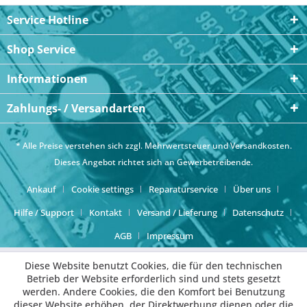
Service Hotline
Shop Service
Informationen
Zahlungs- / Versandarten
* Alle Preise verstehen sich zzgl. Mehrwertsteuer und
Versandkosten
.
Dieses Angebot richtet sich an Gewerbetreibende.
Ankauf
Cookie settings
Reparaturservice
Über uns
Hilfe / Support
Kontakt
Versand / Lieferung
Datenschutz
AGB
Impressum
Diese Website benutzt Cookies, die für den technischen
Betrieb der Website erforderlich sind und stets gesetzt
werden. Andere Cookies, die den Komfort bei Benutzung
dieser Website erhöhen, der Direktwerbung dienen oder die