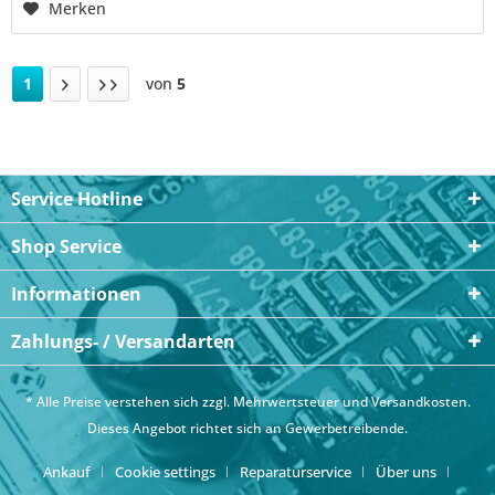
Merken
1
von
5
Service Hotline
Shop Service
Informationen
Zahlungs- / Versandarten
* Alle Preise verstehen sich zzgl. Mehrwertsteuer und
Versandkosten
.
Dieses Angebot richtet sich an Gewerbetreibende.
Ankauf
Cookie settings
Reparaturservice
Über uns