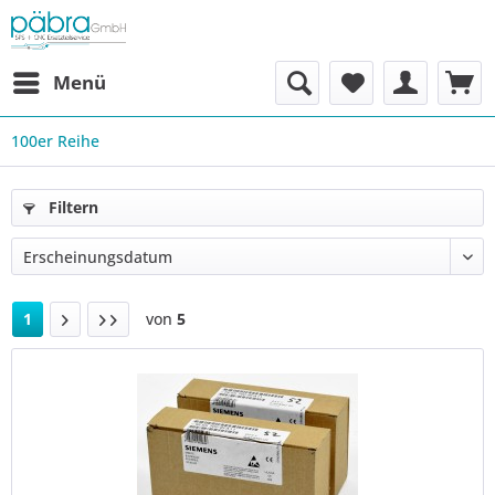
Menü
100er Reihe
Filtern
1
von
5