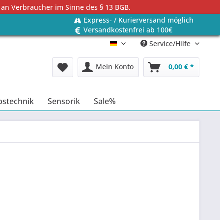
 an Verbraucher im Sinne des § 13 BGB.
Express- / Kurierversand möglich
Versandkostenfrei ab 100€
Service/Hilfe
Deutsch
Mein Konto
0,00 € *
bstechnik
Sensorik
Sale%