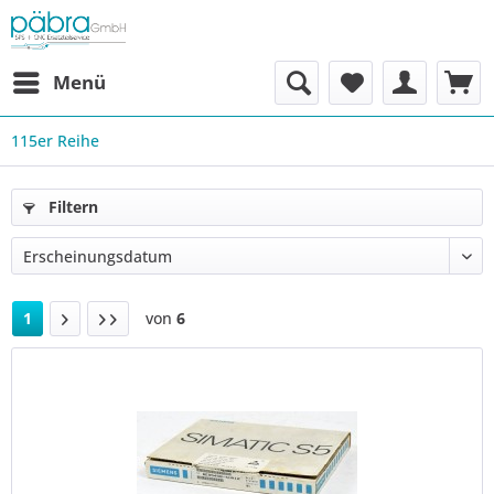
Menü
115er Reihe
Filtern
1
von
6