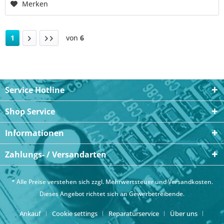
Merken
1
von
6
Service Hotline
Shop Service
Informationen
Zahlungs- / Versandarten
* Alle Preise verstehen sich zzgl. Mehrwertsteuer und
Versandkosten
.
Dieses Angebot richtet sich an Gewerbetreibende.
Ankauf
Cookie settings
Reparaturservice
Über uns