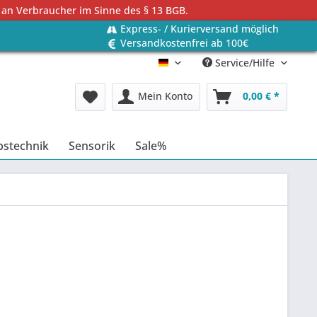
 an Verbraucher im Sinne des § 13 BGB.
Express- / Kurierversand möglich
Versandkostenfrei ab 100€
Service/Hilfe
Deutsch
Mein Konto
0,00 € *
bstechnik
Sensorik
Sale%