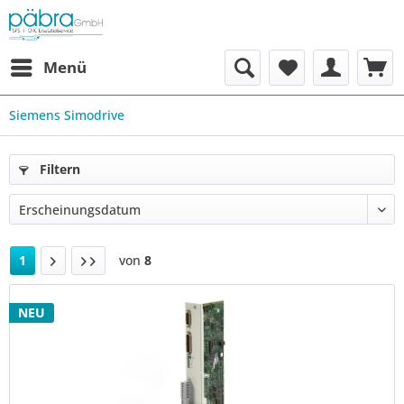
Menü
Siemens Simodrive
Filtern
1
von
8
NEU