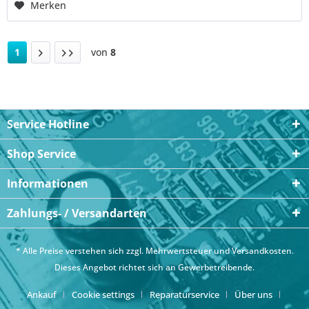
Merken
1
von
8
Service Hotline
Shop Service
Informationen
Zahlungs- / Versandarten
* Alle Preise verstehen sich zzgl. Mehrwertsteuer und
Versandkosten
.
Dieses Angebot richtet sich an Gewerbetreibende.
Ankauf
Cookie settings
Reparaturservice
Über uns