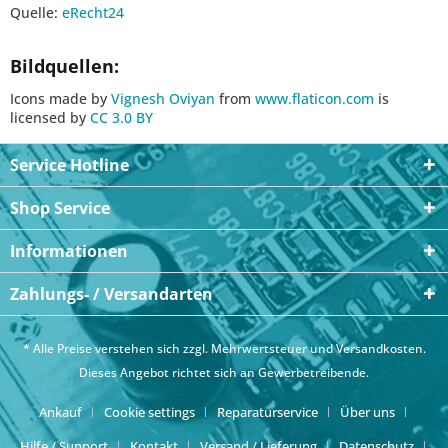
Quelle:
eRecht24
Bildquellen:
Icons made by
Vignesh Oviyan
from
www.flaticon.com
is
licensed by
CC 3.0 BY
Service Hotline
Shop Service
Informationen
Zahlungs- / Versandarten
* Alle Preise verstehen sich zzgl. Mehrwertsteuer und
Versandkosten
.
Dieses Angebot richtet sich an Gewerbetreibende.
Ankauf
Cookie settings
Reparaturservice
Über uns
Hilfe / Support
Kontakt
Versand / Lieferung
Datenschutz