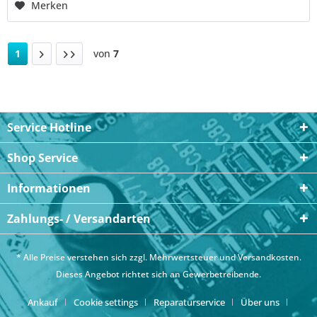
Merken
1
von
7
Service Hotline
Shop Service
Informationen
Zahlungs- / Versandarten
* Alle Preise verstehen sich zzgl. Mehrwertsteuer und
Versandkosten
.
Dieses Angebot richtet sich an Gewerbetreibende.
Ankauf
Cookie settings
Reparaturservice
Über uns