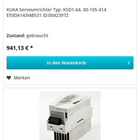
KUKA Servoumrichter Typ: KSD1-64, 00-105-414
E93DA143I4B531 ID:00423972
Zustand:
gebraucht
941,13 € *
In den
Warenkorb
Merken