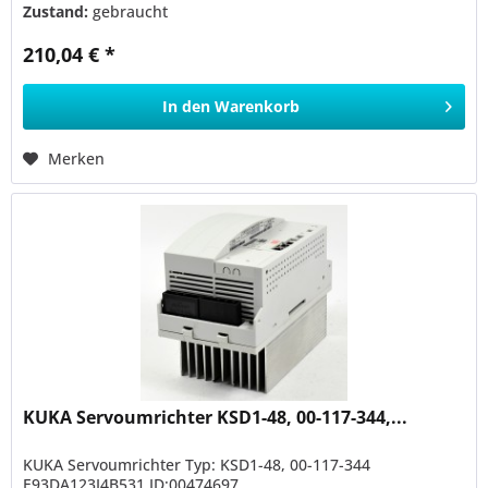
Zustand:
gebraucht
210,04 € *
In den
Warenkorb
Merken
KUKA Servoumrichter KSD1-48, 00-117-344,...
KUKA Servoumrichter Typ: KSD1-48, 00-117-344
E93DA123I4B531 ID:00474697