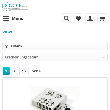
Menü
Lenze
Filtern
1
von
6