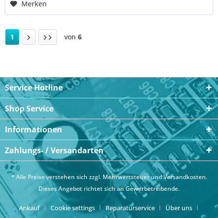
Merken
1
von
6
Service Hotline
Shop Service
Informationen
Zahlungs- / Versandarten
* Alle Preise verstehen sich zzgl. Mehrwertsteuer und
Versandkosten
.
Dieses Angebot richtet sich an Gewerbetreibende.
Ankauf
Cookie settings
Reparaturservice
Über uns