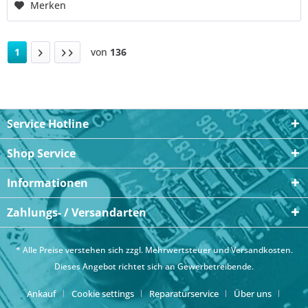
Merken
1
von
136
Service Hotline
Shop Service
Informationen
Zahlungs- / Versandarten
* Alle Preise verstehen sich zzgl. Mehrwertsteuer und
Versandkosten
.
Dieses Angebot richtet sich an Gewerbetreibende.
Ankauf
Cookie settings
Reparaturservice
Über uns