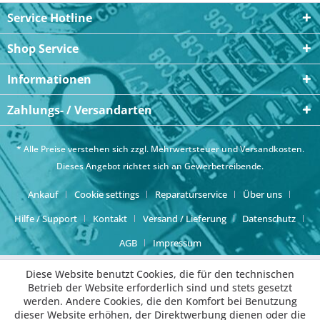
Service Hotline
Shop Service
Informationen
Zahlungs- / Versandarten
* Alle Preise verstehen sich zzgl. Mehrwertsteuer und
Versandkosten
.
Dieses Angebot richtet sich an Gewerbetreibende.
Ankauf
Cookie settings
Reparaturservice
Über uns
Hilfe / Support
Kontakt
Versand / Lieferung
Datenschutz
AGB
Impressum
Diese Website benutzt Cookies, die für den technischen
Betrieb der Website erforderlich sind und stets gesetzt
werden. Andere Cookies, die den Komfort bei Benutzung
dieser Website erhöhen, der Direktwerbung dienen oder die