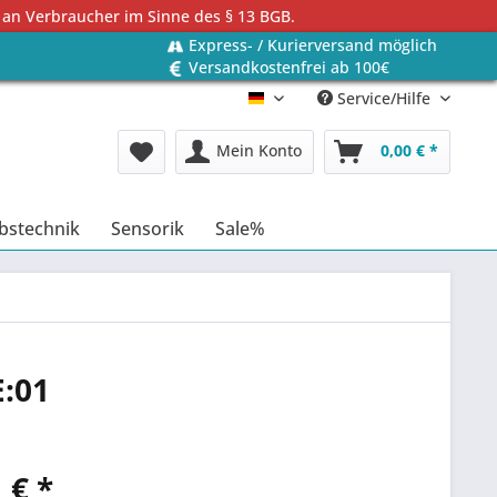
 an Verbraucher im Sinne des § 13 BGB.
Express- / Kurierversand möglich
Versandkostenfrei ab 100€
Service/Hilfe
Deutsch
Mein Konto
0,00 € *
bstechnik
Sensorik
Sale%
E:01
 € *