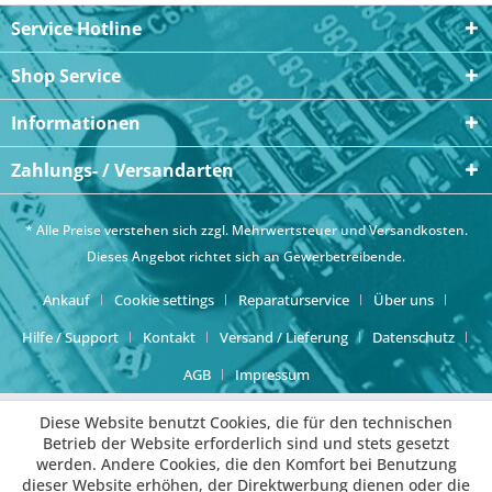
Service Hotline
Shop Service
Informationen
Zahlungs- / Versandarten
* Alle Preise verstehen sich zzgl. Mehrwertsteuer und
Versandkosten
.
Dieses Angebot richtet sich an Gewerbetreibende.
Ankauf
Cookie settings
Reparaturservice
Über uns
Hilfe / Support
Kontakt
Versand / Lieferung
Datenschutz
AGB
Impressum
Diese Website benutzt Cookies, die für den technischen
Betrieb der Website erforderlich sind und stets gesetzt
werden. Andere Cookies, die den Komfort bei Benutzung
dieser Website erhöhen, der Direktwerbung dienen oder die