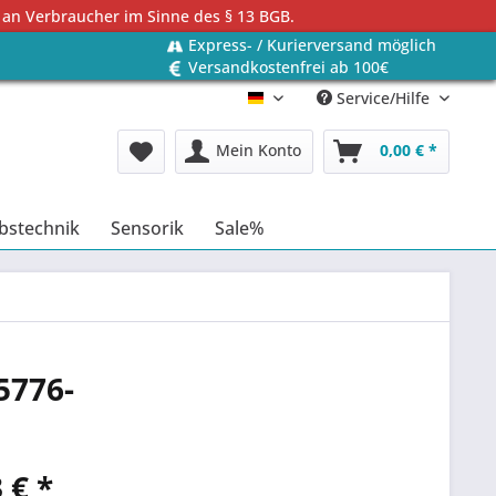
 an Verbraucher im Sinne des § 13 BGB.
Express- / Kurierversand möglich
Versandkostenfrei ab 100€
Service/Hilfe
Deutsch
Mein Konto
0,00 € *
bstechnik
Sensorik
Sale%
5776-
 € *