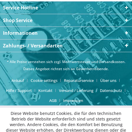
Service Hotline
Shop Service
Informationen
Zahlungs- / Versandarten
* Alle Preise verstehen sich zzgl. Mehrwertsteuer und
Versandkosten
.
Dieses Angebot richtet sich an Gewerbetreibende.
Ankauf
Cookie settings
Reparaturservice
Über uns
Hilfe / Support
Kontakt
Versand / Lieferung
Datenschutz
AGB
Impressum
Diese Website benutzt Cookies, die für den technischen
Betrieb der Website erforderlich sind und stets gesetzt
werden. Andere Cookies, die den Komfort bei Benutzung
dieser Website erhöhen, der Direktwerbung dienen oder die