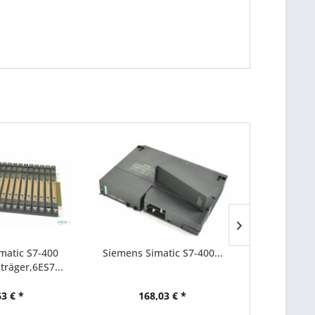
matic S7-400
Siemens Simatic S7-400...
Siemens Sim
räger,6ES7...
2,
63 € *
168,03 € *
130