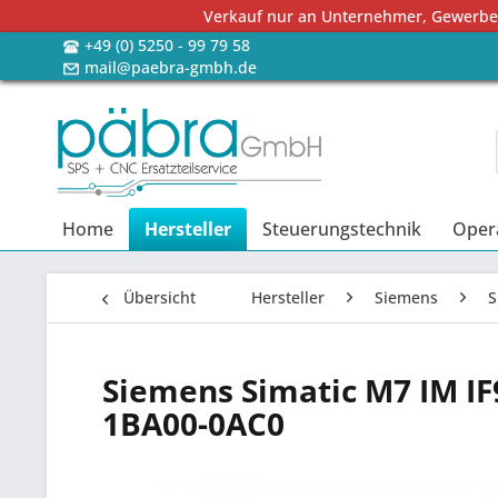
Verkauf nur an Unternehmer, Gewerbetr
+49 (0) 5250 - 99 79 58
mail@paebra-gmbh.de
Home
Hersteller
Steuerungstechnik
Oper
Übersicht
Hersteller
Siemens
S
Siemens Simatic M7 IM I
1BA00-0AC0