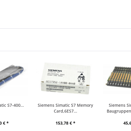
ic S7-400...
Siemens Simatic S7 Memory
Siemens Si
Card,6ES7...
Baugruppent
0 € *
153,78 € *
45,