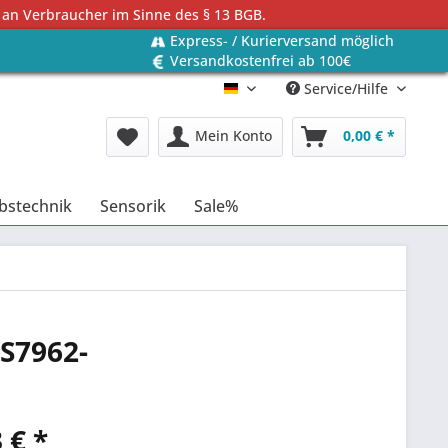
 an Verbraucher im Sinne des § 13 BGB.
Express- / Kurierversand möglich
Versandkostenfrei ab 100€
Service/Hilfe
Deutsch
Mein Konto
0,00 € *
bstechnik
Sensorik
Sale%
S7962-
 € *