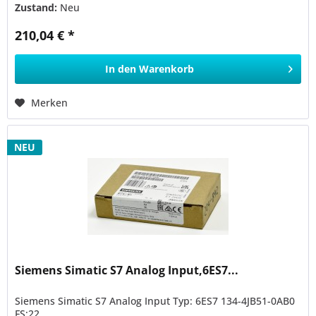
Zustand:
Neu
210,04 € *
In den
Warenkorb
Merken
NEU
Siemens Simatic S7 Analog Input,6ES7...
Siemens Simatic S7 Analog Input Typ: 6ES7 134-4JB51-0AB0
FS:22