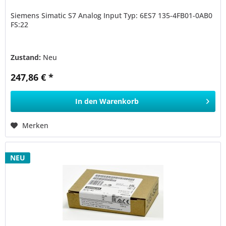
Siemens Simatic S7 Analog Input Typ: 6ES7 135-4FB01-0AB0
FS:22
Zustand:
Neu
247,86 € *
In den
Warenkorb
Merken
NEU