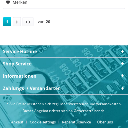
Merken
1
von
20
Service Hotline
Shop Service
Informationen
Zahlungs- / Versandarten
* Alle Preise verstehen sich zzgl. Mehrwertsteuer und
Versandkosten
.
Dieses Angebot richtet sich an Gewerbetreibende.
Ankauf
Cookie settings
Reparaturservice
Über uns