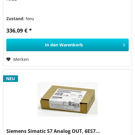
Zustand:
Neu
336,09 € *
In den
Warenkorb
Merken
NEU
Siemens Simatic S7 Analog OUT, 6ES7...