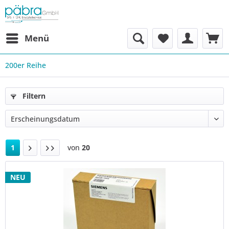
Menü
200er Reihe
Filtern
1
von
20
NEU