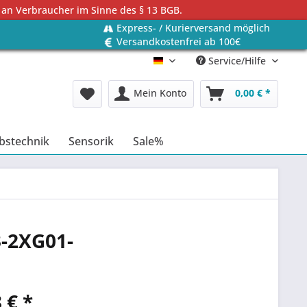
 an Verbraucher im Sinne des § 13 BGB.
Express- / Kurierversand möglich
Versandkostenfrei ab 100€
Service/Hilfe
Deutsch
Mein Konto
0,00 € *
bstechnik
Sensorik
Sale%
3-2XG01-
 € *