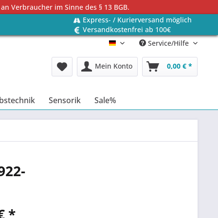
 an Verbraucher im Sinne des § 13 BGB.
Express- / Kurierversand möglich
Versandkostenfrei ab 100€
Service/Hilfe
Deutsch
Mein Konto
0,00 € *
bstechnik
Sensorik
Sale%
922-
€ *