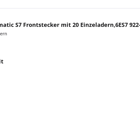
atic S7 Frontstecker mit 20 Einzeladern,6ES7 92
dern
it