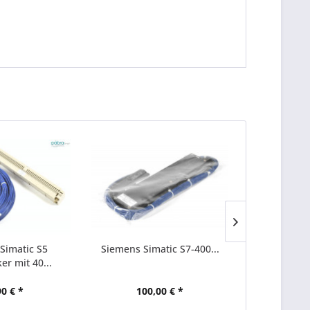
Simatic S5
Siemens Simatic S7-400...
Datalog
er mit 40...
Laserscanne
90 € *
100,00 € *
839