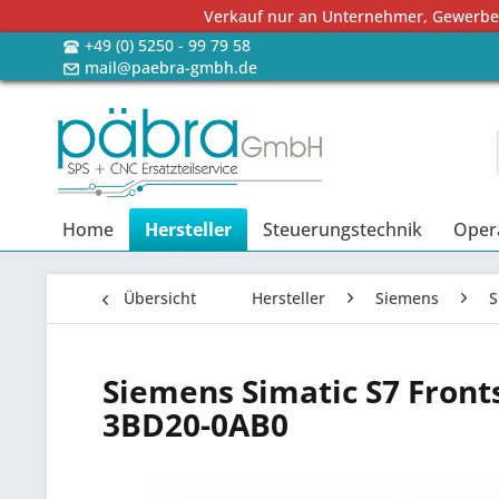
Verkauf nur an Unternehmer, Gewerbetr
+49 (0) 5250 - 99 79 58
mail@paebra-gmbh.de
Home
Hersteller
Steuerungstechnik
Oper
Übersicht
Hersteller
Siemens
S
Siemens Simatic S7 Front
3BD20-0AB0