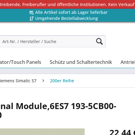
eibende, Freiberufler und öffentliche Institutionen. Kein Verkauf
Alle Artikel sofort ab Lager lieferbar
Umgehende Bestellabwicklung
ator/Touch Panels
Schütz und Schaltertechnik
Antrie
iemens Simatic S7
200er Reihe
inal Module,6ES7 193-5CB00-
0
22,44 