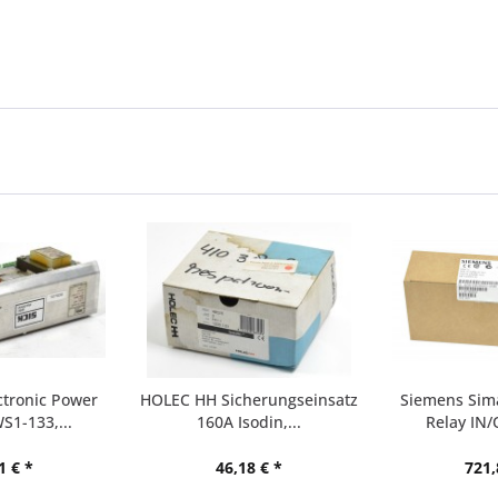
ctronic Power
HOLEC HH Sicherungseinsatz
Siemens Sima
S1-133,...
160A Isodin,...
Relay IN/
1 € *
46,18 € *
721,