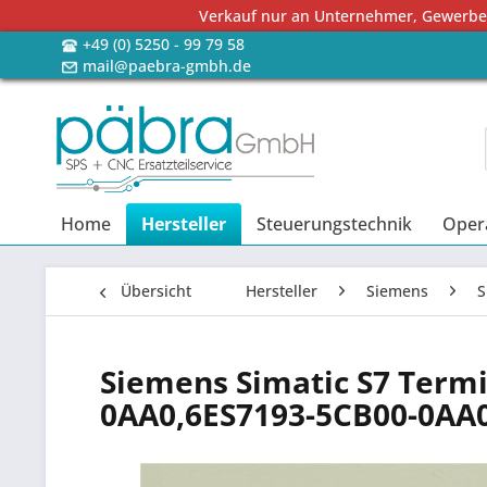
Verkauf nur an Unternehmer, Gewerbetr
+49 (0) 5250 - 99 79 58
mail@paebra-gmbh.de
Home
Hersteller
Steuerungstechnik
Oper
Übersicht
Hersteller
Siemens
S
Siemens Simatic S7 Term
0AA0,6ES7193-5CB00-0AA