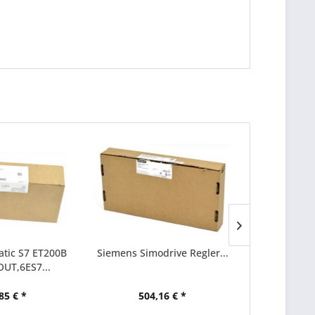
tic S7 ET200B
Siemens Simodrive Regler...
2 x Siemens
OUT,6ES7...
Senso
85 € *
504,16 € *
44