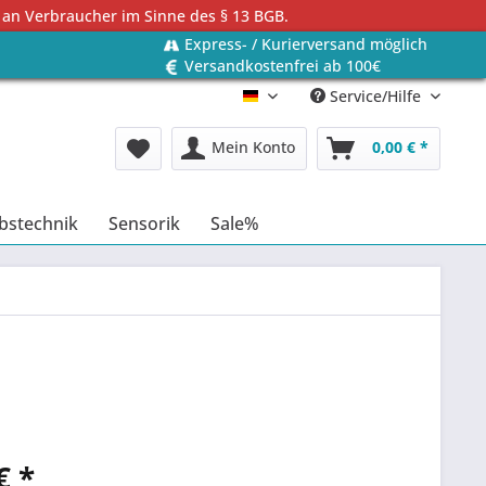
 an Verbraucher im Sinne des § 13 BGB.
Express- / Kurierversand möglich
Versandkostenfrei ab 100€
Service/Hilfe
Deutsch
Mein Konto
0,00 € *
bstechnik
Sensorik
Sale%
€ *