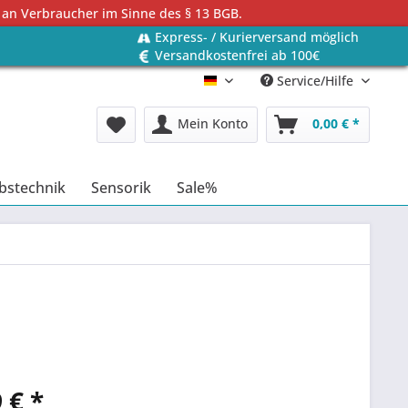
 an Verbraucher im Sinne des § 13 BGB.
Express- / Kurierversand möglich
Versandkostenfrei ab 100€
Service/Hilfe
Deutsch
Mein Konto
0,00 € *
bstechnik
Sensorik
Sale%
 € *