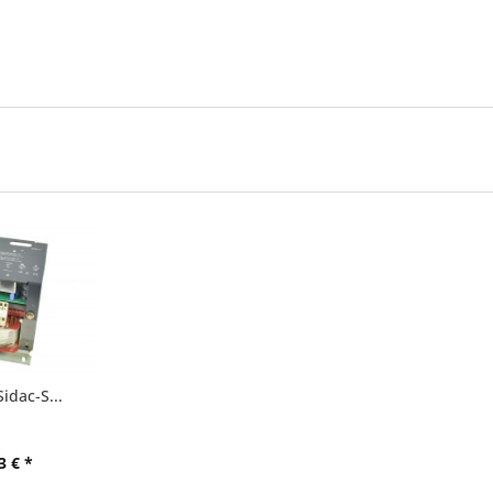
idac-S...
3 € *