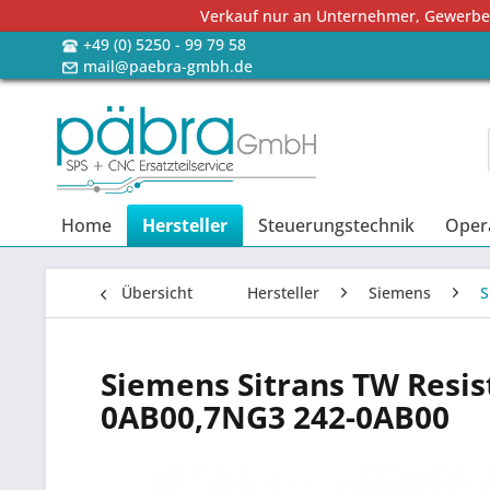
Verkauf nur an Unternehmer, Gewerbetr
+49 (0) 5250 - 99 79 58
mail@paebra-gmbh.de
Home
Hersteller
Steuerungstechnik
Oper
Übersicht
Hersteller
Siemens
S
Siemens Sitrans TW Resi
0AB00,7NG3 242-0AB00