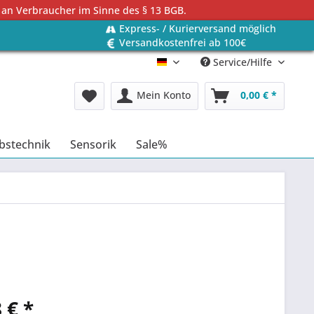
 an Verbraucher im Sinne des § 13 BGB.
Express- / Kurierversand möglich
Versandkostenfrei ab 100€
Service/Hilfe
Deutsch
Mein Konto
0,00 € *
bstechnik
Sensorik
Sale%
 € *