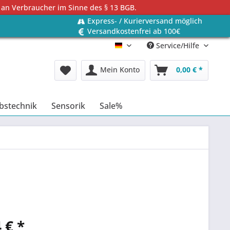
 an Verbraucher im Sinne des § 13 BGB.
Express- / Kurierversand möglich
Versandkostenfrei ab 100€
Service/Hilfe
Deutsch
Mein Konto
0,00 € *
bstechnik
Sensorik
Sale%
 € *