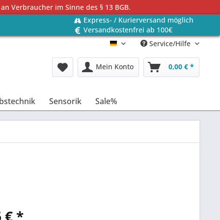
 an Verbraucher im Sinne des § 13 BGB.
Express- / Kurierversand möglich
Versandkostenfrei ab 100€
Service/Hilfe
Deutsch
Mein Konto
0,00 € *
bstechnik
Sensorik
Sale%
 € *