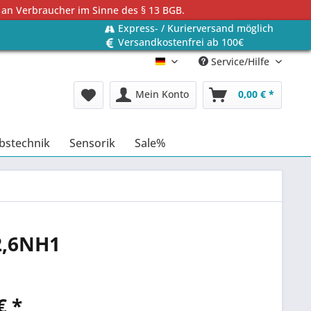
 an Verbraucher im Sinne des § 13 BGB.
Express- / Kurierversand möglich
Versandkostenfrei ab 100€
Service/Hilfe
Deutsch
Mein Konto
0,00 € *
bstechnik
Sensorik
Sale%
2,6NH1
€ *