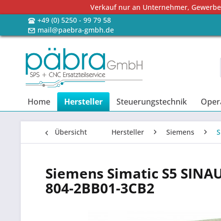
Verkauf nur an Unternehmer, Gewerbetr
+49 (0) 5250 - 99 79 58
mail@paebra-gmbh.de
Home
Hersteller
Steuerungstechnik
Oper
Übersicht
Hersteller
Siemens
S
Siemens Simatic S5 SIN
804-2BB01-3CB2