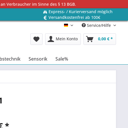
 an Verbraucher im Sinne des § 13 BGB.
Express- / Kurierversand möglich
Versandkostenfrei ab 100€
Service/Hilfe
Deutsch
Mein Konto
0,00 € *
bstechnik
Sensorik
Sale%
1
€ *