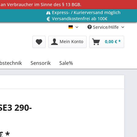
 an Verbraucher im Sinne des § 13 BGB.
Express- / Kurierversand möglich
Versandkostenfrei ab 100€
Service/Hilfe
Deutsch
Mein Konto
0,00 € *
bstechnik
Sensorik
Sale%
SE3 290-
€ *