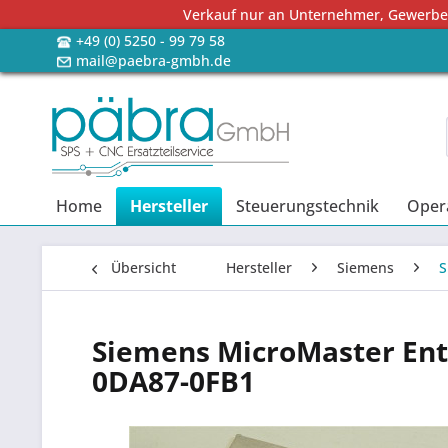
Verkauf nur an Unternehmer, Gewerbetr
+49 (0) 5250 - 99 79 58
mail@paebra-gmbh.de
Home
Hersteller
Steuerungstechnik
Oper
Übersicht
Hersteller
Siemens
S
Siemens MicroMaster Ents
0DA87-0FB1