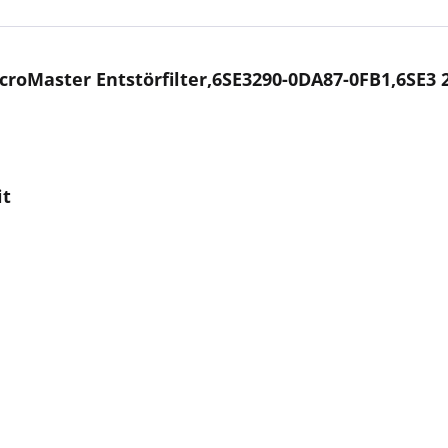
roMaster Entstörfilter,6SE3290-0DA87-0FB1,6SE3 
it