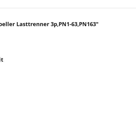
eller Lasttrenner 3p,PN1-63,PN163"
it