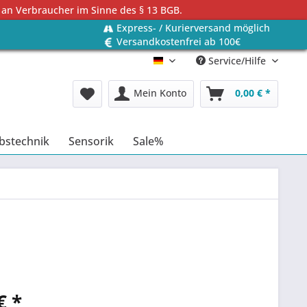
 an Verbraucher im Sinne des § 13 BGB.
Express- / Kurierversand möglich
Versandkostenfrei ab 100€
Service/Hilfe
Deutsch
Mein Konto
0,00 € *
bstechnik
Sensorik
Sale%
€ *