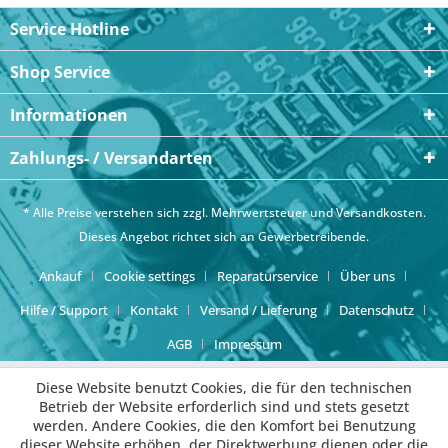
Service Hotline
Shop Service
Informationen
Zahlungs- / Versandarten
* Alle Preise verstehen sich zzgl. Mehrwertsteuer und
Versandkosten
.
Dieses Angebot richtet sich an Gewerbetreibende.
Ankauf
Cookie settings
Reparaturservice
Über uns
Hilfe / Support
Kontakt
Versand / Lieferung
Datenschutz
AGB
Impressum
Diese Website benutzt Cookies, die für den technischen
Betrieb der Website erforderlich sind und stets gesetzt
werden. Andere Cookies, die den Komfort bei Benutzung
dieser Website erhöhen, der Direktwerbung dienen oder die