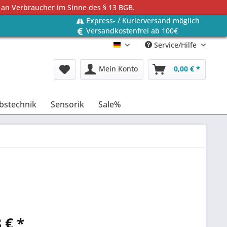
 an Verbraucher im Sinne des § 13 BGB.
Express- / Kurierversand möglich
Versandkostenfrei ab 100€
Service/Hilfe
Deutsch
Mein Konto
0,00 € *
bstechnik
Sensorik
Sale%
 € *