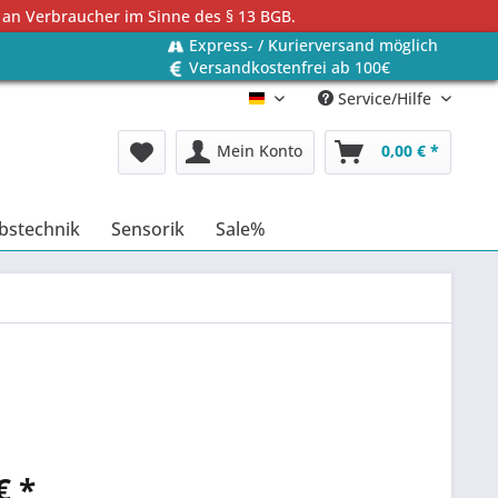
 an Verbraucher im Sinne des § 13 BGB.
Express- / Kurierversand möglich
Versandkostenfrei ab 100€
Service/Hilfe
Deutsch
Mein Konto
0,00 € *
bstechnik
Sensorik
Sale%
€ *