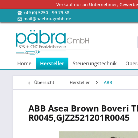
Verkauf nur an Unternehmer, Gewerbetr
+49 (0) 5250 - 99 79 58
mail@paebra-gmbh.de
Home
Hersteller
Steuerungstechnik
Oper
Übersicht
Hersteller
ABB
ABB Asea Brown Boveri Th
R0045,GJZ2521201R0045